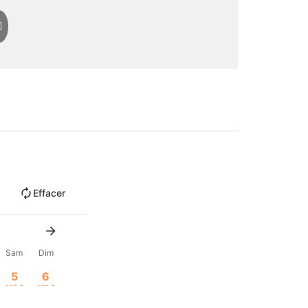
Effacer
Sam
Dim
5
6
179 $
179 $