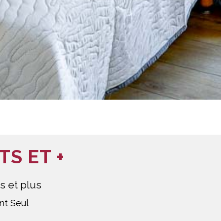
TS ET +
ts et plus
t Seul